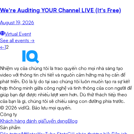
We're Auditing YOUR Channel LIVE (It's Free)
August 19, 2026
Virtual Event
See all events →
←
1
2
Nhiệm vụ của chúng tôi là trao quyền cho mọi nhà sáng tạo
video với thông tin chi tiết và nguồn cảm hứng mà họ cần để
phát triển. Đó là lý do tại sao chúng tôi luôn muốn tạo ra sự kết
hợp thông minh giữa công nghệ và tinh thông của con người để
giúp bạn đạt được nhiều lượt xem hơn. Dù thử thách tiếp theo
của bạn là gì, chúng tôi sẽ chiếu sáng con đường phía trước.
©
2026
vidIQ.
Bảo lưu mọi quyền.
Công ty
Khách hàng đánh giá
Tuyển dụng
Blog
Sản phẩm