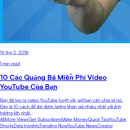
19 thg 2, 2018
1
min read
10 Các Quảng Bá Miễn Phí Video
YouTube Của Bạn
Bạn đã tạo ra video YouTube tuyệt vời, giờ bạn cần chia sẻ nó.
Đây là 10 cách để đạt được lượng khán giả nhiều nhất với ảnh
hưởng lớn nhất.
All
More Views
Get Subscribers
Make Money
Quick Tips
YouTube
Shorts
Data Insights
Trending Now
YouTube News
Creator