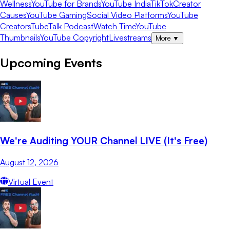
Wellness
YouTube for Brands
YouTube India
TikTok
Creator
Causes
YouTube Gaming
Social Video Platforms
YouTube
Creators
TubeTalk Podcast
Watch Time
YouTube
Thumbnails
YouTube Copyright
Livestreams
More
▼
Upcoming Events
We're Auditing YOUR Channel LIVE (It's Free)
August 12, 2026
Virtual Event