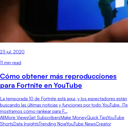
23 jul. 2020
11
min read
Cómo obtener más reproducciones
para Fortnite en YouTube
La temporada 10 de Fortnite está aquí, y los espectadores están
buscando las últimas noticias y funciones por todo YouTube. ¡Te
mostramos cómo rankear para F...
All
More Views
Get Subscribers
Make Money
Quick Tips
YouTube
Shorts
Data Insights
Trending Now
YouTube News
Creator