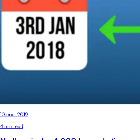
10 ene. 2019
4
min read