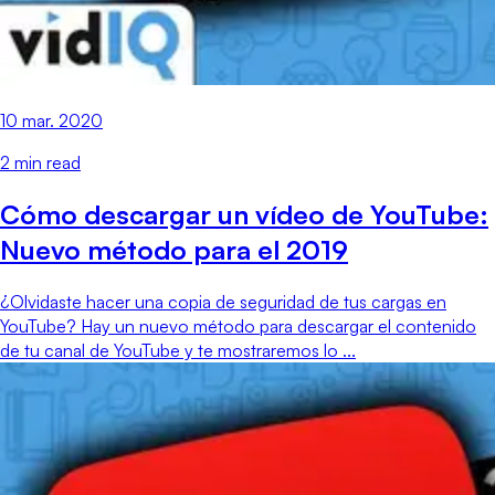
10 mar. 2020
2
min read
Cómo descargar un vídeo de YouTube:
Nuevo método para el 2019
¿Olvidaste hacer una copia de seguridad de tus cargas en
YouTube? Hay un nuevo método para descargar el contenido
de tu canal de YouTube y te mostraremos lo ...