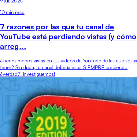
9 jul. 2020
10
min read
7 razones por las que tu canal de
YouTube está perdiendo vistas (y cómo
arreg...
¿Tienes menos vistas en tus vídeos de YouTube de las que solías
tener? Sin duda, tu canal debería estar SIEMPRE creciendo,
¿verdad? ¡Investiguemos!