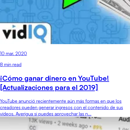
10 mar. 2020
8
min read
¡Cómo ganar dinero en YouTube!
[Actualizaciones para el 2019]
YouTube anunció recientemente aún más formas en que los
creadores pueden generar ingresos con el contenido de sus
vídeos. Averigua si puedes aprovechar las n...