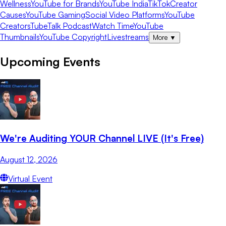
Wellness
YouTube for Brands
YouTube India
TikTok
Creator
Causes
YouTube Gaming
Social Video Platforms
YouTube
Creators
TubeTalk Podcast
Watch Time
YouTube
Thumbnails
YouTube Copyright
Livestreams
More
▼
Upcoming Events
We're Auditing YOUR Channel LIVE (It's Free)
August 12, 2026
Virtual Event