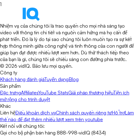
1
Nhiệm vụ của chúng tôi là trao quyền cho mọi nhà sáng tạo
video với thông tin chi tiết và nguồn cảm hứng mà họ cần để
phát triển. Đó là lý do tại sao chúng tôi luôn muốn tạo ra sự kết
hợp thông minh giữa công nghệ và tinh thông của con người để
giúp bạn đạt được nhiều lượt xem hơn. Dù thử thách tiếp theo
của bạn là gì, chúng tôi sẽ chiếu sáng con đường phía trước.
©
2026
vidIQ.
Bảo lưu mọi quyền.
Công ty
Khách hàng đánh giá
Tuyển dụng
Blog
Sản phẩm
Đặc trưng
Affiliates
YouTube Stats
Giải pháp thương hiệu
Tiện ích
mở rộng cho trình duyệt
Khác
Liên hệ
Điều khoản dịch vụ
Chính sách quyền riêng tư
Hỗ trợ
Làm
thế nào để đạt thêm nhiều lượt xem trên youtube
Kết nối với chúng tôi:
Gọi cho bộ phận bán hàng 888-998-vidIQ (8434)