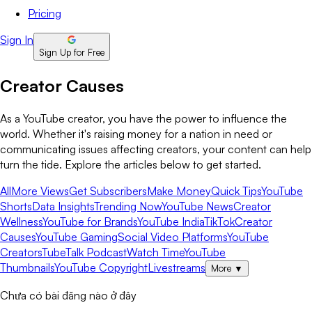
Pricing
Sign In
Sign Up for Free
Creator Causes
As a YouTube creator, you have the power to influence the
world. Whether it's raising money for a nation in need or
communicating issues affecting creators, your content can help
turn the tide. Explore the articles below to get started.
All
More Views
Get Subscribers
Make Money
Quick Tips
YouTube
Shorts
Data Insights
Trending Now
YouTube News
Creator
Wellness
YouTube for Brands
YouTube India
TikTok
Creator
Causes
YouTube Gaming
Social Video Platforms
YouTube
Creators
TubeTalk Podcast
Watch Time
YouTube
Thumbnails
YouTube Copyright
Livestreams
More
▼
Chưa có bài đăng nào ở đây