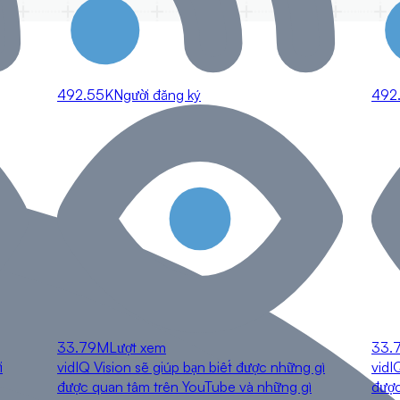
492.55K
Người đăng ký
492
33.79M
Lượt xem
33.
i
vidIQ Vision sẽ giúp bạn biết được những gì
vidI
được quan tâm trên YouTube và những gì
được