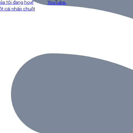
ủa tôi đang hoạt
YouTube.
ột cái nhấp chuột