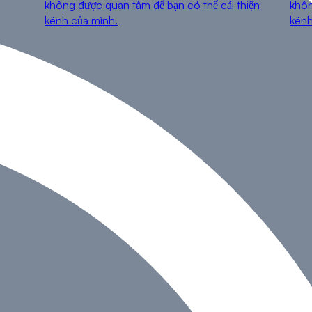
không được quan tâm để bạn có thể cải thiện
khôn
kênh của mình.
kênh