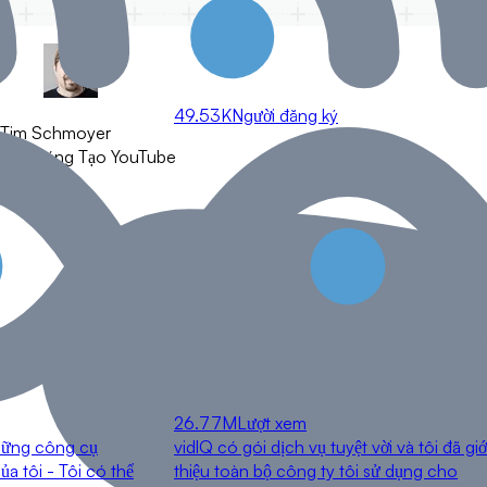
49.53K
Người đăng ký
Tim Schmoyer
Nhà Sáng Tạo YouTube
26.77M
Lượt xem
những công cụ
vidlQ có gói dịch vụ tuyệt vời và tôi đã giớ
a tôi - Tôi có thể
thiệu toàn bộ công ty tôi sử dụng cho