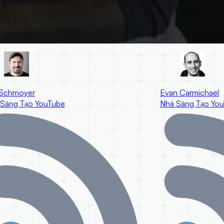
 Schmoyer
Evan Carmichael
 Sáng Tạo YouTube
Nhà Sáng Tạo Yo