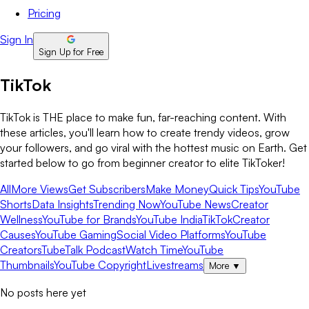
Pricing
Sign In
Sign Up for Free
TikTok
TikTok is THE place to make fun, far-reaching content. With
these articles, you'll learn how to create trendy videos, grow
your followers, and go viral with the hottest music on Earth. Get
started below to go from beginner creator to elite TikToker!
All
More Views
Get Subscribers
Make Money
Quick Tips
YouTube
Shorts
Data Insights
Trending Now
YouTube News
Creator
Wellness
YouTube for Brands
YouTube India
TikTok
Creator
Causes
YouTube Gaming
Social Video Platforms
YouTube
Creators
TubeTalk Podcast
Watch Time
YouTube
Thumbnails
YouTube Copyright
Livestreams
More
▼
No posts here yet