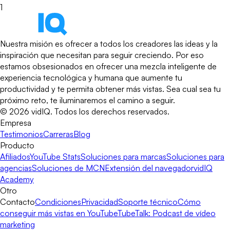
1
Nuestra misión es ofrecer a todos los creadores las ideas y la
inspiración que necesitan para seguir creciendo. Por eso
estamos obsesionados en ofrecer una mezcla inteligente de
experiencia tecnológica y humana que aumente tu
productividad y te permita obtener más vistas. Sea cual sea tu
próximo reto, te iluminaremos el camino a seguir.
©
2026
vidIQ.
Todos los derechos reservados.
Empresa
Testimonios
Carreras
Blog
Producto
Afiliados
YouTube Stats
Soluciones para marcas
Soluciones para
agencias
Soluciones de MCN
Extensión del navegador
vidIQ
Academy
Otro
Contacto
Condiciones
Privacidad
Soporte técnico
Cómo
conseguir más vistas en YouTube
TubeTalk: Podcast de vídeo
marketing