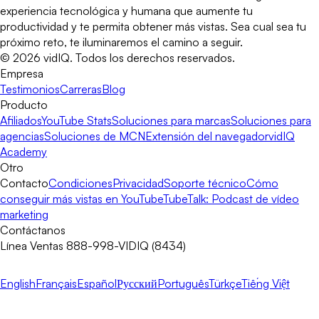
experiencia tecnológica y humana que aumente tu
productividad y te permita obtener más vistas. Sea cual sea tu
próximo reto, te iluminaremos el camino a seguir.
©
2026
vidIQ.
Todos los derechos reservados.
Empresa
Testimonios
Carreras
Blog
Producto
Afiliados
YouTube Stats
Soluciones para marcas
Soluciones para
agencias
Soluciones de MCN
Extensión del navegador
vidIQ
Academy
Otro
Contacto
Condiciones
Privacidad
Soporte técnico
Cómo
conseguir más vistas en YouTube
TubeTalk: Podcast de vídeo
marketing
Contáctanos
Línea Ventas 888-998-VIDIQ (8434)
English
Français
Español
Русский
Português
Türkçe
Tiếng Việt
vidIQ App