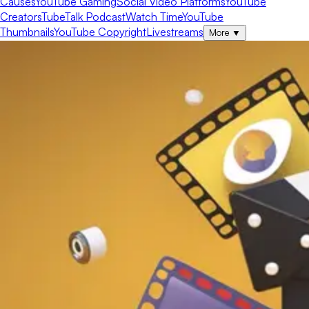
Causes
YouTube Gaming
Social Video Platforms
YouTube
Creators
TubeTalk Podcast
Watch Time
YouTube
Thumbnails
YouTube Copyright
Livestreams
More
▼