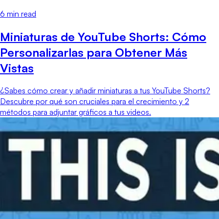
6
min read
Miniaturas de YouTube Shorts: Cómo
Personalizarlas para Obtener Más
Vistas
¿Sabes cómo crear y añadir miniaturas a tus YouTube Shorts?
Descubre por qué son cruciales para el crecimiento y 2
métodos para adjuntar gráficos a tus videos.