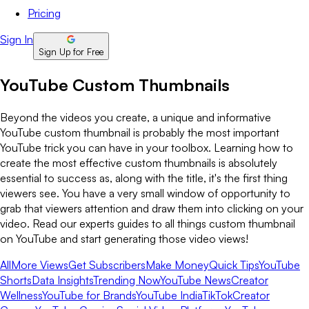
Pricing
Sign In
Sign Up for Free
YouTube Custom Thumbnails
Beyond the videos you create, a unique and informative
YouTube custom thumbnail is probably the most important
YouTube trick you can have in your toolbox. Learning how to
create the most effective custom thumbnails is absolutely
essential to success as, along with the title, it's the first thing
viewers see. You have a very small window of opportunity to
grab that viewers attention and draw them into clicking on your
video. Read our experts guides to all things custom thumbnail
on YouTube and start generating those video views!
All
More Views
Get Subscribers
Make Money
Quick Tips
YouTube
Shorts
Data Insights
Trending Now
YouTube News
Creator
Wellness
YouTube for Brands
YouTube India
TikTok
Creator