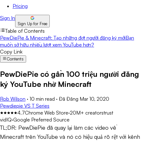
Pricing
Sign In
Sign Up for Free
Table of Contents
PewDiePie & Minecraft: Tạo những đợt người đăng ký mới
Bạn
muốn sở hữu nhiều lượt xem YouTube hơn?
Copy Link
Contents
PewDiePie có gần 100 triệu người đăng
ký YouTube nhờ Minecraft
Rob Wilson
·
10 min read
·
Đã Đăng
Mar 10, 2020
Pewdiepie VS T Series
4.7
Chrome Web Store
·
20M+ creators
trust
vidIQ
·
Google Preferred Source
TL;DR:
PewDiePie đã quay lại làm các video về
Minecraft trên YouTube và nó có hiệu quả rõ rệt với kênh