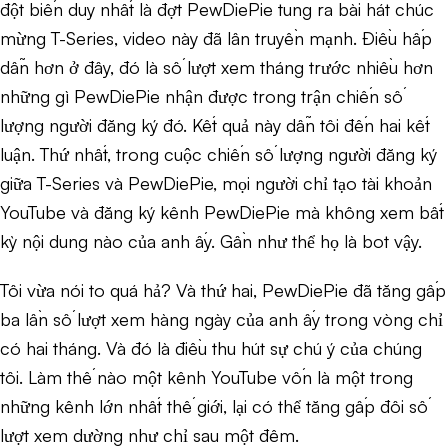
đột biến duy nhất là đợt PewDiePie tung ra bài hát chúc
mừng T-Series, video này đã lân truyền mạnh. Điều hấp
dẫn hơn ở đây, đó là số lượt xem tháng trước nhiều hơn
những gì PewDiePie nhận được trong trận chiến số
lượng người đăng ký đó. Kết quả này dẫn tôi đến hai kết
luận. Thứ nhất, trong cuộc chiến số lượng người đăng ký
giữa T-Series và PewDiePie, mọi người chỉ tạo tài khoản
YouTube và đăng ký kênh PewDiePie mà không xem bất
kỳ nội dung nào của anh ấy. Gần như thể họ là bot vậy.
Tôi vừa nói to quá hả? Và thứ hai, PewDiePie đã tăng gấp
ba lần số lượt xem hàng ngày của anh ấy trong vòng chỉ
có hai tháng. Và đó là điều thu hút sự chú ý của chúng
tôi. Làm thế nào một kênh YouTube vốn là một trong
những kênh lớn nhất thế giới, lại có thể tăng gấp đôi số
lượt xem dường như chỉ sau một đêm.