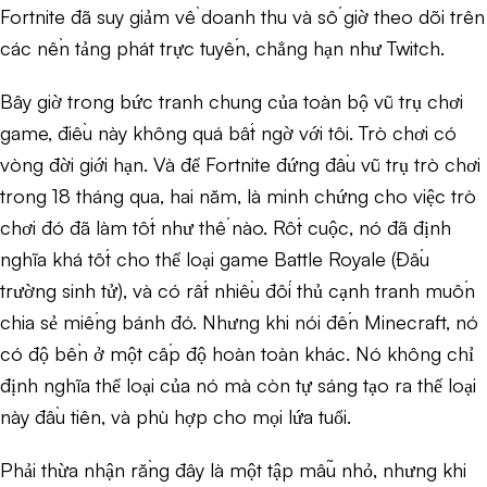
Fortnite đã suy giảm về doanh thu và số giờ theo dõi trên
các nền tảng phát trực tuyến, chẳng hạn như Twitch.
Bây giờ trong bức tranh chung của toàn bộ vũ trụ chơi
game, điều này không quá bất ngờ với tôi. Trò chơi có
vòng đời giới hạn. Và để Fortnite đứng đầu vũ trụ trò chơi
trong 18 tháng qua, hai năm, là minh chứng cho việc trò
chơi đó đã làm tốt như thế nào. Rốt cuộc, nó đã định
nghĩa khá tốt cho thể loại game Battle Royale (Đấu
trường sinh tử), và có rất nhiều đối thủ cạnh tranh muốn
chia sẻ miếng bánh đó. Nhưng khi nói đến Minecraft, nó
có độ bền ở một cấp độ hoàn toàn khác. Nó không chỉ
định nghĩa thể loại của nó mà còn tự sáng tạo ra thể loại
này đầu tiên, và phù hợp cho mọi lứa tuổi.
Phải thừa nhận rằng đây là một tập mẫu nhỏ, nhưng khi