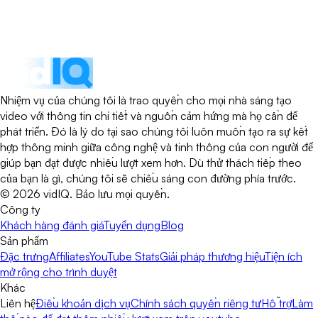
Nhiệm vụ của chúng tôi là trao quyền cho mọi nhà sáng tạo
video với thông tin chi tiết và nguồn cảm hứng mà họ cần để
phát triển. Đó là lý do tại sao chúng tôi luôn muốn tạo ra sự kết
hợp thông minh giữa công nghệ và tinh thông của con người để
giúp bạn đạt được nhiều lượt xem hơn. Dù thử thách tiếp theo
của bạn là gì, chúng tôi sẽ chiếu sáng con đường phía trước.
©
2026
vidIQ.
Bảo lưu mọi quyền.
Công ty
Khách hàng đánh giá
Tuyển dụng
Blog
Sản phẩm
Đặc trưng
Affiliates
YouTube Stats
Giải pháp thương hiệu
Tiện ích
mở rộng cho trình duyệt
Khác
Liên hệ
Điều khoản dịch vụ
Chính sách quyền riêng tư
Hỗ trợ
Làm