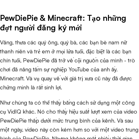
PewDiePie & Minecraft: Tạo những
đợt người đăng ký mới
Vâng, thưa các quý ông, quý bà, các bạn bè nam nữ
thanh niên và trẻ em ở mọi lứa tuổi, đặc biệt là các bạn
chín tuổi, PewDiePie đã trở về cội nguồn của mình - trò
chơi đã nâng tầm sự nghiệp YouTube của anh ấy.
Minecraft. Và vụ quay về với giá trị xưa cũ này đã được
chứng minh là rất sinh lợi.
Như chúng ta có thể thấy bằng cách sử dụng một công
cụ VidIQ khác. Nó cho thấy hiệu suất lượt xem của video
PewDiePie thấp dưới mức trung bình của kênh. Và sau
một ngày, video này còn kém hơn so với một video trung
bình của PewDiePie. Nhưng không mất nhiều thời gian