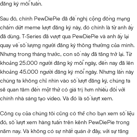
đăng ký mỗi tuần.
Sau đó, chính PewDiePie đã đề nghị cộng đồng mạng
chấm dứt meme lượt đăng ký này, đó chính là từ anh ấy
đã dùng. T-Series đã vượt qua PewDiePie và anh ấy lại
quay về số lượng người đăng ký thông thường của mình.
Nhưng trong tháng trước, con số này đã tăng trở lại. Từ
khoảng 25.000 người đăng ký mỗi ngày, đến nay đã lên
khoảng 45.000 người đăng ký mỗi ngày. Nhưng lần này
chúng ta không chỉ nhìn vào số lượt đăng ký, chúng ta
sẽ quan tâm đến một thứ có giá trị hơn nhiều đối với
chính nhà sáng tạo video. Và đó là số lượt xem.
Công cụ của chúng tôi cũng có thể cho bạn xem số liệu
đó, số lượt xem hàng tuần trên kênh PewDiePie trong
năm nay. Và không có sự nhất quán ở đây, với sự tăng