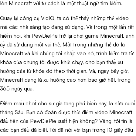
lên Minecraft với tư cách là một thuật ngữ tìm kiếm.
Quay lại công cụ VidIQ, ta có thể thấy những thẻ video
mà các nhà sáng tạo đang sử dụng. Và trong một lần rất
hiếm hoi, khi PewDiePie trở lại chơi game Minecraft, anh
ấy đã sử dụng một vài thẻ. Một trong những thẻ đó là
Minecraft và khi chúng tôi nhấp vào nó, trình kiểm tra từ
khóa của chúng tôi được khởi chạy, cho bạn thấy xu
hướng của từ khóa đó theo thời gian. Và, ngay bây giờ,
Minecraft đang là xu hướng cao hơn bao giờ hết, trong
365 ngày qua.
Điểm mấu chốt cho sự gia tăng phổ biến này, là nửa cuối
tháng Sáu. Bạn có đoán được thời điểm video Minecraft
đầu tiên của PewDiePie xuất hiện không? Vâng, tôi tin là
các bạn đều đã biết. Tôi đã nói với bạn trong 10 giây đầu