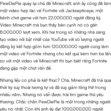
PewDiePie quay lại chủ đề Minecraft, anh ấy cũng đã làm
một video hợp tác về Fortnite với Jacksepticeye, một
kênh chơi game với hơn 22.000.000 người đăng ký.
Video Minecraft mà bạn thấy bên cạnh nó có gần
8.000.000 lượt xem. Khi hai trong số những nhà sáng
tạo video nổi bật nhất của YouTube với số lượng người
đăng ký kết hợp gồm hơn 120.000.000 người cùng làm
một video về Fortnite nhưng cho kết quả kém hơn ba lần
so với một video về Minecraft thì bạn biết rằng Fortnite
đang gặp một chút vấn đề.
Nhưng liệu có phải là kết thúc? Chà, Minecraft đã trải qua
thời kỳ suy thoái tương tự và đã suy giảm tổng thể trong
nhiều năm. Nhưng nó vẫn được trái tim game thủ yêu
thương. Chắc chắn PewDiePie là một trong những người
yêu nó nhất. Còn khi anh ấy đạt 1000.000.000 người