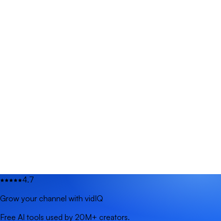
4.7
Grow your channel with vidIQ
Free AI tools used by 20M+ creators.