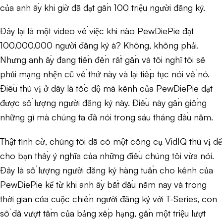
của anh ấy khi giờ đã đạt gần 100 triệu người đăng ký.
Đây lại là một video về việc khi nào PewDiePie đạt
100.000.000 người đăng ký à? Không, không phải.
Nhưng anh ấy đang tiến đến rất gần và tôi nghĩ tôi sẽ
phủi mạng nhện cũ về thứ này và lại tiếp tục nói về nó.
Điều thú vị ở đây là tốc độ mà kênh của PewDiePie đạt
được số lượng người đăng ký này. Điều này gần giống
những gì mà chúng ta đã nói trong sáu tháng đầu năm.
Thật tình cờ, chúng tôi đã có một công cụ VidIQ thú vị để
cho bạn thấy ý nghĩa của những điều chúng tôi vừa nói.
Đây là số lượng người đăng ký hàng tuần cho kênh của
PewDiePie kể từ khi anh ấy bắt đầu năm nay và trong
thời gian của cuộc chiến người đăng ký với T-Series, con
số đã vượt tầm của bảng xếp hạng, gần một triệu lượt