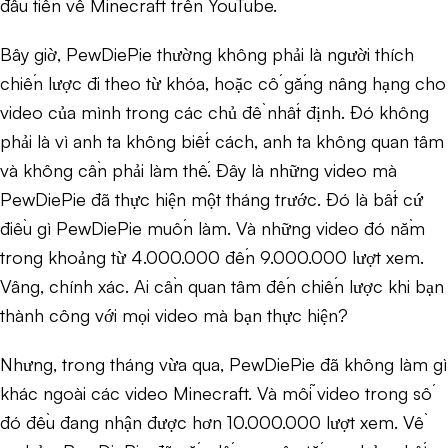
đầu tiên về Minecraft trên YouTube.
Bây giờ, PewDiePie thường không phải là người thích
chiến lược đi theo từ khóa, hoặc cố gắng nâng hạng cho
video của mình trong các chủ đề nhất định. Đó không
phải là vì anh ta không biết cách, anh ta không quan tâm
và không cần phải làm thế. Đây là những video mà
PewDiePie đã thực hiện một tháng trước. Đó là bất cứ
điều gì PewDiePie muốn làm. Và những video đó nằm
trong khoảng từ 4.000.000 đến 9.000.000 lượt xem.
Vâng, chính xác. Ai cần quan tâm đến chiến lược khi bạn
thành công với mọi video mà bạn thực hiện?
Nhưng, trong tháng vừa qua, PewDiePie đã không làm gì
khác ngoài các video Minecraft. Và mỗi video trong số
đó đều đang nhận được hơn 10.000.000 lượt xem. Về