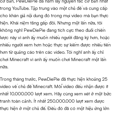
cơ bản, PewDiePie đã nắm lấy nguyên tắc cơ bản nhất
trong YouTube. Tập trung vào một chủ đề và cung cấp
cho khán giả nội dung đó trong mọi video mà bạn thực
hiện. Khái niệm tăng gấp đôi. Nhưng một lần nữa, tôi
không nghĩ PewDiePie đang tích cực theo đuổi chiến
lược này vì anh ấy muốn nhiều người đăng ký hơn, hoặc
nhiều người xem hơn hoặc thực sự kiếm được nhiều tiền
hơn từ quảng cáo trên các video. Tôi nghĩ anh ấy chỉ
chơi Minecraft vì anh ấy muốn chơi Minecraft một lần
nữa.
Trong tháng trước, PewDiePie đã thực hiện khoảng 25
video về chủ đề Minecraft. Mỗi video đều nhận được ít
nhất 10.000.000 lượt xem. Hãy cùng xem xét ở một bức
tranh toàn cảnh. Ít nhất 250.000.000 lượt xem được
thực hiện ở một chủ đề. Điều đó đã có một hiệu ứng lớn