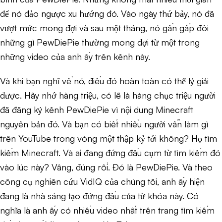
để nó đảo ngược xu hướng đó. Vào ngày thứ bảy, nó đã
vượt mức mong đợi và sau một tháng, nó gần gấp đôi
những gì PewDiePie thường mong đợi từ một trong
những video của anh ấy trên kênh này.
Và khi bạn nghĩ về nó, điều đó hoàn toàn có thể lý giải
được. Hãy nhớ hàng triệu, có lẽ là hàng chục triệu người
đã đăng ký kênh PewDiePie vì nội dung Minecraft
nguyên bản đó. Và bạn có biết nhiều người vẫn làm gì
trên YouTube trong vòng một thập kỷ tới không? Họ tìm
kiếm Minecraft. Và ai đang đứng đầu cụm từ tìm kiếm đó
vào lúc này? Vâng, đúng rồi. Đó là PewDiePie. Và theo
công cụ nghiên cứu VidIQ của chúng tôi, anh ấy hiện
đang là nhà sáng tạo đứng đầu của từ khóa này. Có
nghĩa là anh ấy có nhiều video nhất trên trang tìm kiếm