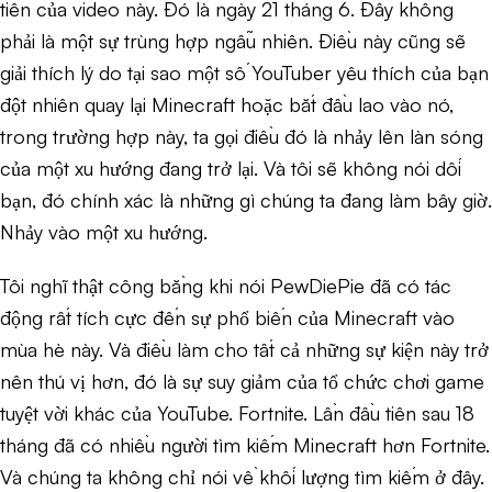
tiên của video này. Đó là ngày 21 tháng 6. Đây không
phải là một sự trùng hợp ngẫu nhiên. Điều này cũng sẽ
giải thích lý do tại sao một số YouTuber yêu thích của bạn
đột nhiên quay lại Minecraft hoặc bắt đầu lao vào nó,
trong trường hợp này, ta gọi điều đó là nhảy lên làn sóng
của một xu hướng đang trở lại. Và tôi sẽ không nói dối
bạn, đó chính xác là những gì chúng ta đang làm bây giờ.
Nhảy vào một xu hướng.
Tôi nghĩ thật công bằng khi nói PewDiePie đã có tác
động rất tích cực đến sự phổ biến của Minecraft vào
mùa hè này. Và điều làm cho tất cả những sự kiện này trở
nên thú vị hơn, đó là sự suy giảm của tổ chức chơi game
tuyệt vời khác của YouTube. Fortnite. Lần đầu tiên sau 18
tháng đã có nhiều người tìm kiếm Minecraft hơn Fortnite.
Và chúng ta không chỉ nói về khối lượng tìm kiếm ở đây.