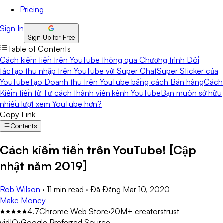
Pricing
Sign In
Sign Up for Free
Table of Contents
Cách kiếm tiền trên YouTube thông qua Chương trình Đối
tác
Tạo thu nhập trên YouTube với Super Chat
Super Sticker của
YouTube
Tạo Doanh thu trên YouTube bằng cách Bán hàng
Cách
Kiếm tiền từ Tư cách thành viên kênh YouTube
Bạn muốn sở hữu
nhiều lượt xem YouTube hơn?
Copy Link
Contents
Cách kiếm tiền trên YouTube! [Cập
nhật năm 2019]
Rob Wilson
·
11 min read
·
Đã Đăng
Mar 10, 2020
Make Money
4.7
Chrome Web Store
·
20M+ creators
trust
vidIQ
·
Google Preferred Source