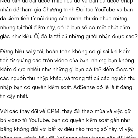
Nếu bạn đã đạt được mục tiêu đó và bạn đã được chấp
nhận để tham gia Chương trình Đối tác YouTube và bạn
đã kiếm tiền từ nội dung của mình, thì xin chúc mừng,
nhưng tại thời điểm này, có lẽ bạn sẽ có một chút cảm
giác như kiểu. Ồ, đó là tất cả những gì tôi nhận được sao?
Đừng hiểu sai ý tôi, hoàn toàn không có gì sai khi kiếm
tiền từ quảng cáo trên video của bạn, nhưng bạn không
kiếm được nhiều như những gì bạn có thể kiếm được từ
các nguồn thu nhập khác, và trong tất cả các nguồn thu
nhập bạn có quyền kiểm soát, AdSense có lẽ là ít đáng
tin cậy nhất.
Với các thay đổi về CPM, thay đổi theo mùa và việc gỡ
bỏ video từ YouTube, bạn có quyền kiểm soát gần như
bằng không đối với bất kỳ điều nào trong số này, vì vậy,
bằng mọi cách, hãy để AdSense chạy trong nền để kiếm