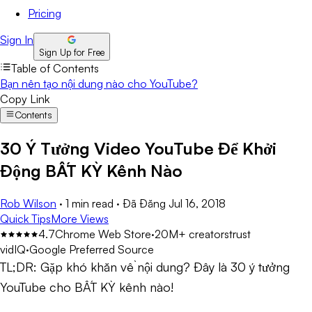
Pricing
Sign In
Sign Up for Free
Table of Contents
Bạn nên tạo nội dung nào cho YouTube?
Copy Link
Contents
30 Ý Tưởng Video YouTube Để Khởi
Động BẤT KỲ Kênh Nào
Rob Wilson
·
1 min read
·
Đã Đăng
Jul 16, 2018
Quick Tips
More Views
4.7
Chrome Web Store
·
20M+ creators
trust
vidIQ
·
Google Preferred Source
TL;DR:
Gặp khó khăn về nội dung? Đây là 30 ý tưởng
YouTube cho BẤT KỲ kênh nào!