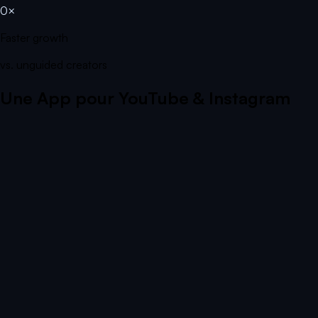
0×
Faster growth
vs. unguided creators
Une App pour YouTube & Instagram