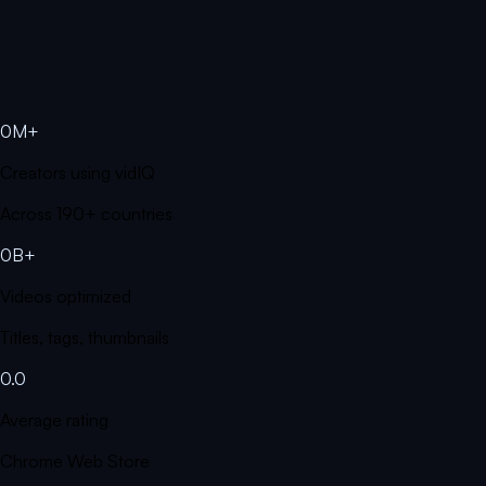
0M+
Creators using vidIQ
Across 190+ countries
0B+
Videos optimized
Titles, tags, thumbnails
0.0
Average rating
Chrome Web Store