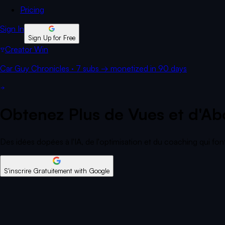
Pricing
Sign In
Sign Up for Free
Creator Win
Car Guy Chronicles
·
7 subs
→
monetized
in 90 days
Obtenez Plus de Vues et d'A
Des idées dopées à l'IA, de l'optimisation et du coaching qui fon
S'inscrire Gratuitement
with Google