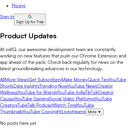
Pricing
Sign In
Sign Up for Free
Product Updates
At vidIQ, our awesome development team are constantly
working on new features that push our Chrome Extension and
app ahead of the pack. Check back regularly for news on the
latest groundbreaking advances in our technology.
All
More Views
Get Subscribers
Make Money
Quick Tips
YouTube
Shorts
Data Insights
Trending Now
YouTube News
Creator
Wellness
YouTube for Brands
YouTube India
TikTok
Creator
Causes
YouTube Gaming
Social Video Platforms
YouTube
Creators
TubeTalk Podcast
Watch Time
YouTube
Thumbnails
YouTube Copyright
Livestreams
More
▼
No posts here yet