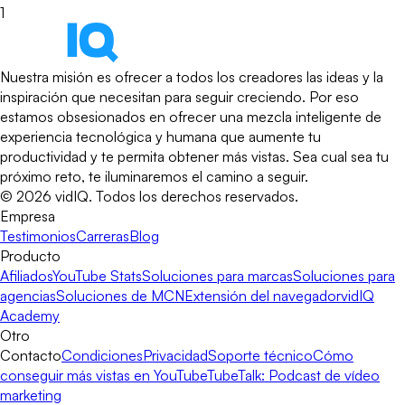
1
Nuestra misión es ofrecer a todos los creadores las ideas y la
inspiración que necesitan para seguir creciendo. Por eso
estamos obsesionados en ofrecer una mezcla inteligente de
experiencia tecnológica y humana que aumente tu
productividad y te permita obtener más vistas. Sea cual sea tu
próximo reto, te iluminaremos el camino a seguir.
©
2026
vidIQ.
Todos los derechos reservados.
Empresa
Testimonios
Carreras
Blog
Producto
Afiliados
YouTube Stats
Soluciones para marcas
Soluciones para
agencias
Soluciones de MCN
Extensión del navegador
vidIQ
Academy
Otro
Contacto
Condiciones
Privacidad
Soporte técnico
Cómo
conseguir más vistas en YouTube
TubeTalk: Podcast de vídeo
marketing