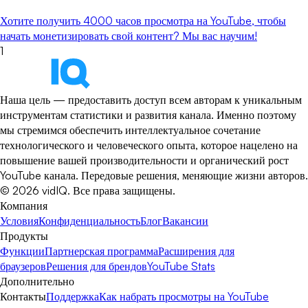
Хотите получить 4000 часов просмотра на YouTube, чтобы
начать монетизировать свой контент? Мы вас научим!
1
Наша цель — предоставить доступ всем авторам к уникальным
инструментам статистики и развития канала. Именно поэтому
мы стремимся обеспечить интеллектуальное сочетание
технологического и человеческого опыта, которое нацелено на
повышение вашей производительности и органический рост
YouTube канала. Передовые решения, меняющие жизни авторов.
©
2026
vidIQ.
Все права защищены.
Компания
Условия
Конфиденциальность
Блог
Вакансии
Продукты
Функции
Партнерская программа
Расширения для
браузеров
Решения для брендов
YouTube Stats
Дополнительно
Контакты
Поддержка
Как набрать просмотры на YouTube