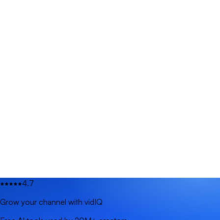
4.7
Grow your channel with vidIQ