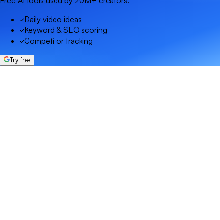
Free AI tools used by 20M+ creators.
Daily video ideas
Keyword & SEO scoring
Competitor tracking
Try free