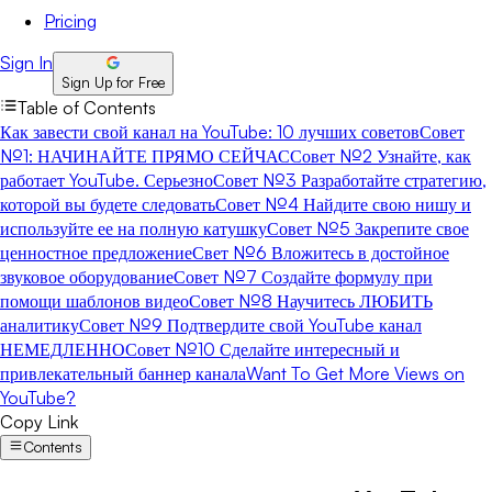
Pricing
Sign In
Sign Up for Free
Table of Contents
Как завести свой канал на YouTube: 10 лучших советов
Совет
№1: НАЧИНАЙТЕ ПРЯМО СЕЙЧАС
Совет №2 Узнайте, как
работает YouTube. Серьезно
Совет №3 Разработайте стратегию,
которой вы будете следовать
Совет №4 Найдите свою нишу и
используйте ее на полную катушку
Совет №5 Закрепите свое
ценностное предложение
Свет №6 Вложитесь в достойное
звуковое оборудование
Совет №7 Создайте формулу при
помощи шаблонов видео
Совет №8 Научитесь ЛЮБИТЬ
аналитику
Совет №9 Подтвердите свой YouTube канал
НЕМЕДЛЕННО
Совет №10 Сделайте интересный и
привлекательный баннер канала
Want To Get More Views on
YouTube?
Copy Link
Contents