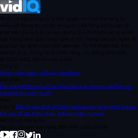
Nhiệm vụ của chúng tôi là trao quyền cho mọi nhà sáng tạo
video với thông tin chi tiết và nguồn cảm hứng mà họ cần để
phát triển. Đó là lý do tại sao chúng tôi luôn muốn tạo ra sự kết
hợp thông minh giữa công nghệ và tinh thông của con người để
giúp bạn đạt được nhiều lượt xem hơn. Dù thử thách tiếp theo
của bạn là gì, chúng tôi sẽ chiếu sáng con đường phía trước.
©
2026
vidIQ.
Bảo lưu mọi quyền.
Công ty
Khách hàng đánh giá
Tuyển dụng
Blog
Sản phẩm
Đặc trưng
Affiliates
YouTube Stats
Giải pháp thương hiệu
Tiện ích
mở rộng cho trình duyệt
Khác
Liên hệ
Điều khoản dịch vụ
Chính sách quyền riêng tư
Hỗ trợ
Làm
thế nào để đạt thêm nhiều lượt xem trên youtube
Kết nối với chúng tôi:
Gọi cho bộ phận bán hàng 888-998-vidIQ (8434)