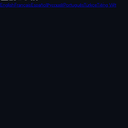
English
Français
Español
Русский
Português
Türkçe
Tiếng Việt