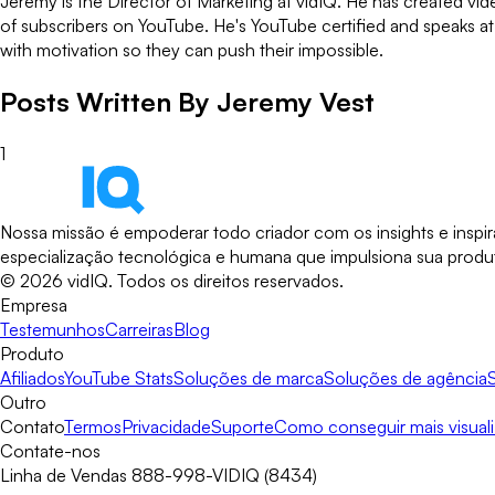
Jeremy is the Director of Marketing at vidIQ. He has created vi
of subscribers on YouTube. He's YouTube certified and speaks a
with motivation so they can push their impossible.
Posts Written By
Jeremy Vest
1
Nossa missão é empoderar todo criador com os insights e inspi
especialização tecnológica e humana que impulsiona sua produt
©
2026
vidIQ.
Todos os direitos reservados.
Empresa
Testemunhos
Carreiras
Blog
Produto
Afiliados
YouTube Stats
Soluções de marca
Soluções de agência
Outro
Contato
Termos
Privacidade
Suporte
Como conseguir mais visual
Contate-nos
Linha de Vendas 888-998-VIDIQ (8434)