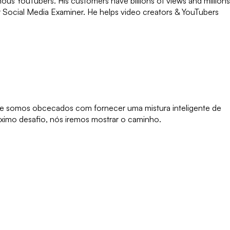
ous YouTubers. His customers have billions of views and millions
r Social Media Examiner. He helps video creators & YouTubers
que somos obcecados com fornecer uma mistura inteligente de
óximo desafio, nós iremos mostrar o caminho.