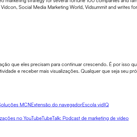
deo marketing strategy for several fortune 100 companies and fam
t Vidcon, Social Media Marketing World, Vidsummit and writes fo
ração que eles precisam para continuar crescendo. É por isso 
ividade e receber mais visualizações. Qualquer que seja seu pr
Soluções MCN
Extensão do navegador
Escola vidIQ
izações no YouTube
TubeTalk: Podcast de marketing de vídeo