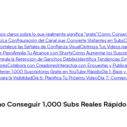
s claros sobre lo que realmente significa "gratis".
Cómo Consegui
o
La Configuración del Canal que Convierte Visitantes en Subs
C
Fortalece las Señales de Confianza Visual
Optimiza Tus Videos pa
te Paso
Amplía Tu Alcance con Shorts
Cómo Aumentar los Suscrip
rregla la Retención de Ganchos Débiles
Identifica Tendencias E
ores
Colabora con Creadores
Interactúa con Encuestas y Public
btener 1,000 Suscriptores Gratis en YouTube Rápido
Día 1: Base y
ara la Visibilidad
Día 6: Planifica Tu Próximo Video
Día 7: Comien
mo Conseguir 1,000 Subs Reales Rápido