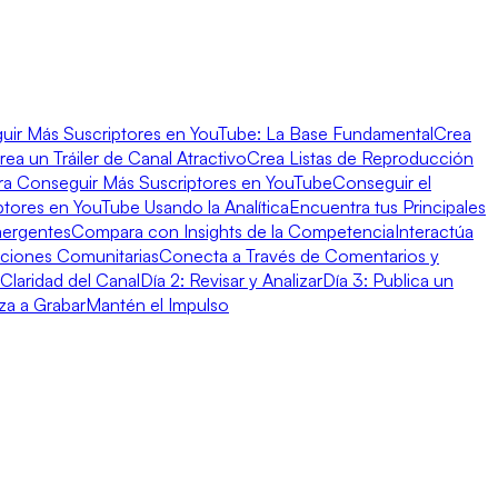
r Más Suscriptores en YouTube: La Base Fundamental
Crea
rea un Tráiler de Canal Atractivo
Crea Listas de Reproducción
ra Conseguir Más Suscriptores en YouTube
Conseguir el
tores en YouTube Usando la Analítica
Encuentra tus Principales
mergentes
Compara con Insights de la Competencia
Interactúa
aciones Comunitarias
Conecta a Través de Comentarios y
 Claridad del Canal
Día 2: Revisar y Analizar
Día 3: Publica un
za a Grabar
Mantén el Impulso