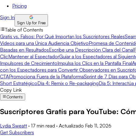
Pricing
Sign In
Sign Up for Free
Table of Contents
Gratis vs. Falsos: Por Qué Importan los Suscriptores RealesSeamo
Videos para una Única Audiencia Objetivo
Promesa de Contenid
Basadas en Resultados
Escribe una Descripción Clara del Canal
Clic
Mantener al Espectador
Guiar a los Espectadores al Siguien
Impulsores de Crecimiento
Impulsa los Clics en la Pantalla Final
A
con los Espectadores para Convertir Observadores en Suscript
CTA
Promociona Fuera de la Plataforma
Sprint de 7 Días para O
Short Estratégico
Día 4: Remix o Re-packaging
Día 5: Interactúa p
Copy Link
Contents
Suscriptores Gratis para YouTube: Có
Lydia Sweatt
·
17 min read
·
Actualizado
Feb 11, 2026
Get Subscribers