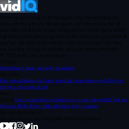
Nhiệm vụ của chúng tôi là trao quyền cho mọi nhà sáng tạo
video với thông tin chi tiết và nguồn cảm hứng mà họ cần để
phát triển. Đó là lý do tại sao chúng tôi luôn muốn tạo ra sự kết
hợp thông minh giữa công nghệ và tinh thông của con người để
giúp bạn đạt được nhiều lượt xem hơn. Dù thử thách tiếp theo
của bạn là gì, chúng tôi sẽ chiếu sáng con đường phía trước.
©
2026
vidIQ.
Bảo lưu mọi quyền.
Công ty
Khách hàng đánh giá
Tuyển dụng
Blog
Sản phẩm
Đặc trưng
Affiliates
YouTube Stats
Giải pháp thương hiệu
Tiện ích
mở rộng cho trình duyệt
Khác
Liên hệ
Điều khoản dịch vụ
Chính sách quyền riêng tư
Hỗ trợ
Làm
thế nào để đạt thêm nhiều lượt xem trên youtube
Kết nối với chúng tôi:
Gọi cho bộ phận bán hàng 888-998-vidIQ (8434)