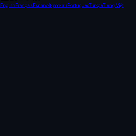
English
Français
Español
Русский
Português
Türkçe
Tiếng Việt