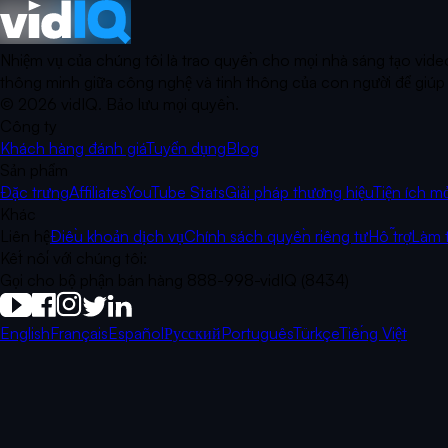
Nhiệm vụ của chúng tôi là trao quyền cho mọi nhà sáng tạo video 
thông minh giữa công nghệ và tinh thông của con người để giúp b
©
2026
vidIQ.
Bảo lưu mọi quyền.
Công ty
Khách hàng đánh giá
Tuyển dụng
Blog
Sản phẩm
Đặc trưng
Affiliates
YouTube Stats
Giải pháp thương hiệu
Tiện ích m
Khác
Liên hệ
Điều khoản dịch vụ
Chính sách quyền riêng tư
Hỗ trợ
Làm t
Kết nối với chúng tôi:
Gọi cho bộ phận bán hàng 888-998-vidIQ (8434)
English
Français
Español
Русский
Português
Türkçe
Tiếng Việt