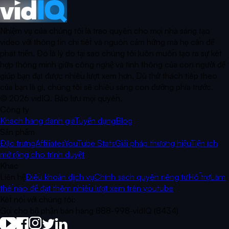
Nhiệm vụ của chúng tôi là trao quyền cho mọi nhà sáng tạo
video với thông tin chi tiết và nguồn cảm hứng mà họ cần để
phát triển. Đó là lý do tại sao chúng tôi luôn muốn tạo ra sự kết
hợp thông minh giữa công nghệ và tinh thông của con người để
giúp bạn đạt được nhiều lượt xem hơn. Dù thử thách tiếp theo
của bạn là gì, chúng tôi sẽ chiếu sáng con đường phía trước.
©
2026
vidIQ.
Bảo lưu mọi quyền.
Công ty
Khách hàng đánh giá
Tuyển dụng
Blog
Sản phẩm
Đặc trưng
Affiliates
YouTube Stats
Giải pháp thương hiệu
Tiện ích
mở rộng cho trình duyệt
Khác
Liên hệ
Điều khoản dịch vụ
Chính sách quyền riêng tư
Hỗ trợ
Làm
thế nào để đạt thêm nhiều lượt xem trên youtube
Kết nối với chúng tôi:
Gọi cho bộ phận bán hàng 888-998-vidIQ (8434)