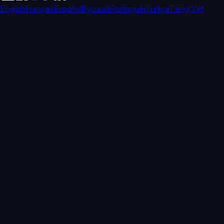
English
Français
Español
Русский
Português
Türkçe
Tiếng Việt