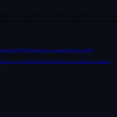
ração que eles precisam para continuar crescendo. É por isso 
ividade e receber mais visualizações. Qualquer que seja seu pr
Soluções MCN
Extensão do navegador
Escola vidIQ
izações no YouTube
TubeTalk: Podcast de marketing de vídeo