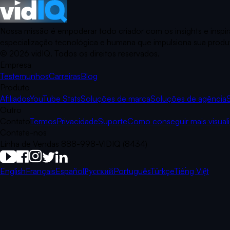
Nossa missão é empoderar todo criador com os insights e inspi
especialização tecnológica e humana que impulsiona sua produt
©
2026
vidIQ.
Todos os direitos reservados.
Empresa
Testemunhos
Carreiras
Blog
Produto
Afiliados
YouTube Stats
Soluções de marca
Soluções de agência
Outro
Contato
Termos
Privacidade
Suporte
Como conseguir mais visual
Contate-nos
Linha de Vendas 888-998-VIDIQ (8434)
English
Français
Español
Русский
Português
Türkçe
Tiếng Việt