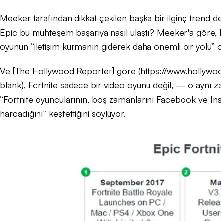
Meeker tarafından dikkat çekilen başka bir ilginç trend de b
Epic bu muhteşem başarıya nasıl ulaştı? Meeker'a göre, For
oyunun “iletişim kurmanın giderek daha önemli bir yolu” o
Ve [The Hollywood Reporter] göre (https://www.hollywo
blank), Fortnite sadece bir video oyunu değil, — o aynı z
“Fortnite oyuncularının, boş zamanlarını Facebook ve In
harcadığını” keşfettiğini söylüyor.