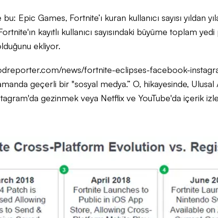
u: Epic Games, Fortnite’ı kuran kullanıcı sayısı yıldan yıla 
tnite'ın kayıtlı kullanıcı sayısındaki büyüme toplam yedi p
lduğunu ekliyor.
odreporter.com/news/fortnite-eclipses-facebook-instag
amanda geçerli bir "sosyal medya.” O, hikayesinde, Ulusal
stagram'da gezinmek veya Netflix ve YouTube'da içerik iz