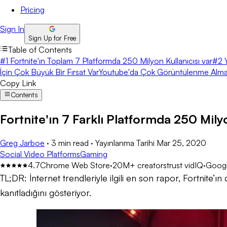
Pricing
Sign In
Sign Up for Free
Table of Contents
#1 Fortnite'ın Toplam 7 Platformda 250 Milyon Kullanıcısı var
#2 Y
İçin Çok Büyük Bir Fırsat Var
Youtube'da Çok Görüntülenme Almak 
Copy Link
Contents
Fortnite'ın 7 Farklı Platformda 250 Milyo
Greg Jarboe
·
3 min read
·
Yayınlanma Tarihi
Mar 25, 2020
Social Video Platforms
Gaming
4.7
Chrome Web Store
·
20M+ creators
trust vidIQ
·
Googl
TL;DR:
İnternet trendleriyle ilgili en son rapor, Fortnite’
kanıtladığını gösteriyor.