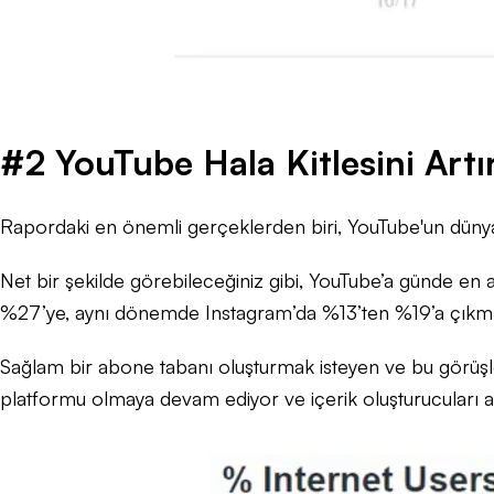
#2 YouTube Hala Kitlesini Artır
Rapordaki en önemli gerçeklerden biri, YouTube'un dünyad
Net bir şekilde görebileceğiniz gibi, YouTube’a günde en a
%27’ye, aynı dönemde Instagram’da %13’ten %19’a çıkmış
Sağlam bir abone tabanı oluşturmak isteyen ve bu görüşleri
platformu olmaya devam ediyor ve içerik oluşturucuları ar