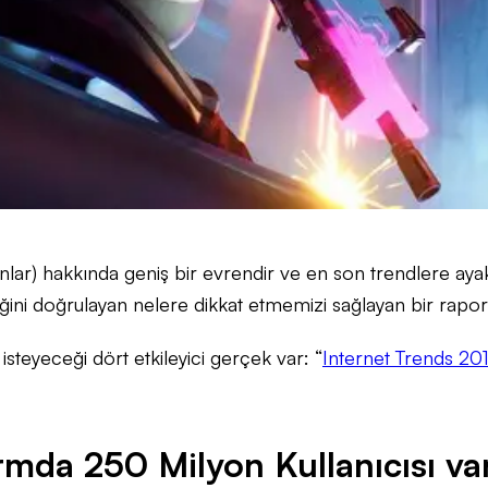
anlar) hakkında geniş bir evrendir ve en son trendlere ayak
iğini doğrulayan nelere dikkat etmemizi sağlayan bir rapor
teyeceği dört etkileyici gerçek var: “
Internet Trends 20
rmda 250 Milyon Kullanıcısı va