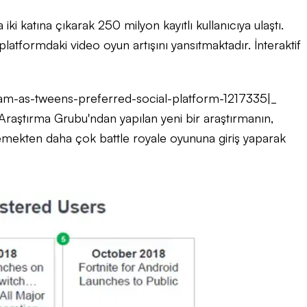
iki katına çıkarak 250 milyon kayıtlı kullanıcıya ulaştı.
latformdaki video oyun artışını yansıtmaktadır. İnteraktif
ram-as-tweens-preferred-social-platform-1217335|_
 Araştırma Grubu'ndan yapılan yeni bir araştırmanın,
lemekten daha çok battle royale oyununa giriş yaparak