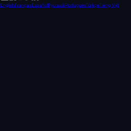
English
Français
Español
Русский
Português
Türkçe
Tiếng Việt