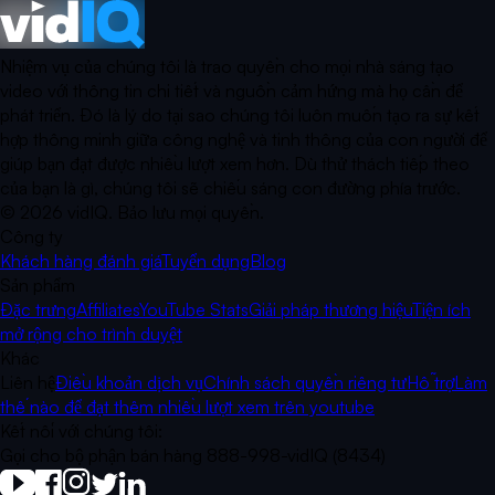
Nhiệm vụ của chúng tôi là trao quyền cho mọi nhà sáng tạo
video với thông tin chi tiết và nguồn cảm hứng mà họ cần để
phát triển. Đó là lý do tại sao chúng tôi luôn muốn tạo ra sự kết
hợp thông minh giữa công nghệ và tinh thông của con người để
giúp bạn đạt được nhiều lượt xem hơn. Dù thử thách tiếp theo
của bạn là gì, chúng tôi sẽ chiếu sáng con đường phía trước.
©
2026
vidIQ.
Bảo lưu mọi quyền.
Công ty
Khách hàng đánh giá
Tuyển dụng
Blog
Sản phẩm
Đặc trưng
Affiliates
YouTube Stats
Giải pháp thương hiệu
Tiện ích
mở rộng cho trình duyệt
Khác
Liên hệ
Điều khoản dịch vụ
Chính sách quyền riêng tư
Hỗ trợ
Làm
thế nào để đạt thêm nhiều lượt xem trên youtube
Kết nối với chúng tôi:
Gọi cho bộ phận bán hàng 888-998-vidIQ (8434)