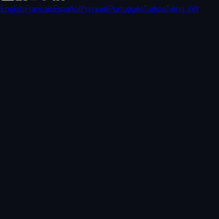
English
Français
Español
Русский
Português
Türkçe
Tiếng Việt