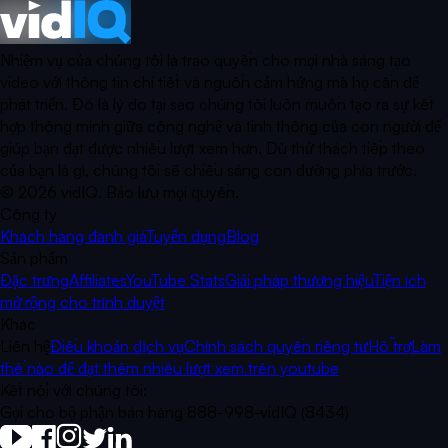
Nhiệm vụ của chúng tôi là trao quyền cho mọi nhà sáng tạo
video với thông tin chi tiết và nguồn cảm hứng mà họ cần để
phát triển. Đó là lý do tại sao chúng tôi luôn muốn tạo ra sự kết
hợp thông minh giữa công nghệ và tinh thông của con người để
giúp bạn đạt được nhiều lượt xem hơn. Dù thử thách tiếp theo
của bạn là gì, chúng tôi sẽ chiếu sáng con đường phía trước.
©
2026
vidIQ.
Bảo lưu mọi quyền.
Công ty
Khách hàng đánh giá
Tuyển dụng
Blog
Sản phẩm
Đặc trưng
Affiliates
YouTube Stats
Giải pháp thương hiệu
Tiện ích
mở rộng cho trình duyệt
Khác
Liên hệ
Điều khoản dịch vụ
Chính sách quyền riêng tư
Hỗ trợ
Làm
thế nào để đạt thêm nhiều lượt xem trên youtube
Kết nối với chúng tôi:
Gọi cho bộ phận bán hàng 888-998-vidIQ (8434)