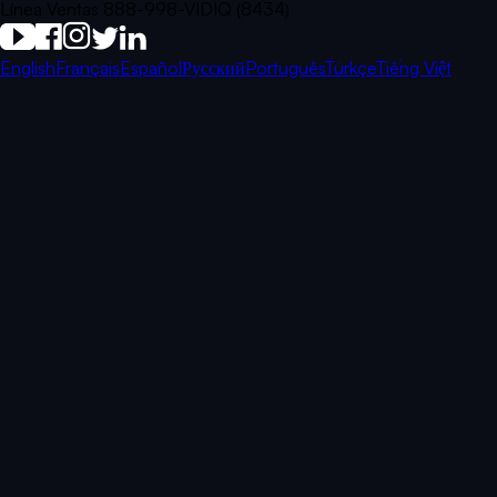
Línea Ventas 888-998-VIDIQ (8434)
English
Français
Español
Русский
Português
Türkçe
Tiếng Việt