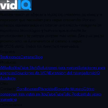
Nuestra misión es ofrecer a todos los creadores las ideas y la
inspiración que necesitan para seguir creciendo. Por eso
estamos obsesionados en ofrecer una mezcla inteligente de
experiencia tecnológica y humana que aumente tu
productividad y te permita obtener más vistas. Sea cual sea tu
próximo reto, te iluminaremos el camino a seguir.
©
2026
vidIQ.
Todos los derechos reservados.
Empresa
Testimonios
Carreras
Blog
Producto
Afiliados
YouTube Stats
Soluciones para marcas
Soluciones para
agencias
Soluciones de MCN
Extensión del navegador
vidIQ
Academy
Otro
Contacto
Condiciones
Privacidad
Soporte técnico
Cómo
conseguir más vistas en YouTube
TubeTalk: Podcast de vídeo
marketing
Contáctanos