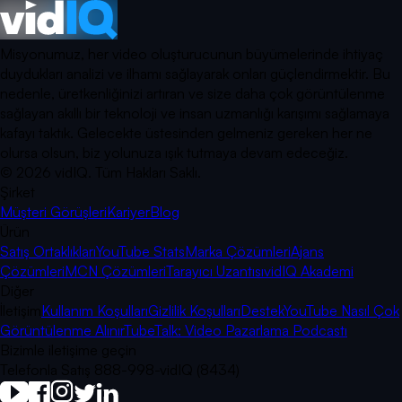
Misyonumuz, her video oluşturucunun büyümelerinde ihtiyaç
duydukları analizi ve ilhamı sağlayarak onları güçlendirmektir. Bu
nedenle, üretkenliğinizi artıran ve size daha çok görüntülenme
sağlayan akıllı bir teknoloji ve insan uzmanlığı karışımı sağlamaya
kafayı taktık. Gelecekte üstesinden gelmeniz gereken her ne
olursa olsun, biz yolunuza ışık tutmaya devam edeceğiz.
©
2026
vidIQ.
Tüm Hakları Saklı.
Şirket
Müşteri Görüşleri
Kariyer
Blog
Ürün
Satış Ortaklıkları
YouTube Stats
Marka Çözümleri
Ajans
Çözümleri
MCN Çözümleri
Tarayıcı Uzantısı
vidIQ Akademi
Diğer
İletişim
Kullanım Koşulları
Gizlilik Koşulları
Destek
YouTube Nasıl Çok
Görüntülenme Alınır
TubeTalk: Video Pazarlama Podcastı
Bizimle iletişime geçin
Telefonla Satış 888-998-vidIQ (8434)