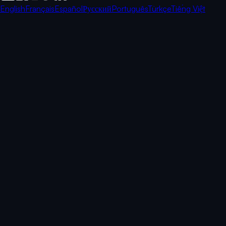
English
Français
Español
Русский
Português
Türkçe
Tiếng Việt