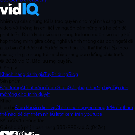
Nhiệm vụ của chúng tôi là trao quyền cho mọi nhà sáng tạo
video với thông tin chi tiết và nguồn cảm hứng mà họ cần để
phát triển. Đó là lý do tại sao chúng tôi luôn muốn tạo ra sự kết
hợp thông minh giữa công nghệ và tinh thông của con người để
giúp bạn đạt được nhiều lượt xem hơn. Dù thử thách tiếp theo
của bạn là gì, chúng tôi sẽ chiếu sáng con đường phía trước.
©
2026
vidIQ.
Bảo lưu mọi quyền.
Công ty
Khách hàng đánh giá
Tuyển dụng
Blog
Sản phẩm
Đặc trưng
Affiliates
YouTube Stats
Giải pháp thương hiệu
Tiện ích
mở rộng cho trình duyệt
Khác
Liên hệ
Điều khoản dịch vụ
Chính sách quyền riêng tư
Hỗ trợ
Làm
thế nào để đạt thêm nhiều lượt xem trên youtube
Kết nối với chúng tôi:
Gọi cho bộ phận bán hàng 888-998-vidIQ (8434)