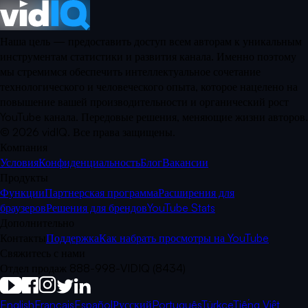
Наша цель — предоставить доступ всем авторам к уникальным
инструментам статистики и развития канала. Именно поэтому
мы стремимся обеспечить интеллектуальное сочетание
технологического и человеческого опыта, которое нацелено на
повышение вашей производительности и органический рост
YouTube канала. Передовые решения, меняющие жизни авторов.
©
2026
vidIQ.
Все права защищены.
Компания
Условия
Конфиденциальность
Блог
Вакансии
Продукты
Функции
Партнерская программа
Расширения для
браузеров
Решения для брендов
YouTube Stats
Дополнительно
Контакты
Поддержка
Как набрать просмотры на YouTube
Свяжитесь с нами
Отдел продаж 888-998-VIDIQ (8434)
English
Français
Español
Русский
Português
Türkçe
Tiếng Việt