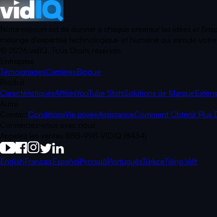
Notre mission est de donner à chaque créateur les idées et l'ins
mélange d'expertise technologique et humaine qui stimule votre p
©
2026
vidIQ.
Tous Droits réservés.
Entreprise
Témoignages
Carrières
Blogue
Produit
Caractéristiques
Affiliés
YouTube Stats
Solutions de Marque
Extens
Autre
Contact
Conditions
Vie privée
Assistance
Comment Obtenir Plus 
Connectez-vous avec nous
Appelez les ventes 888-998-VIDIQ (8434)
English
Français
Español
Русский
Português
Türkçe
Tiếng Việt