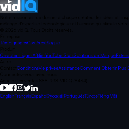
Notre mission est de donner à chaque créateur les idées et l'ins
mélange d'expertise technologique et humaine qui stimule votre p
©
2026
vidIQ.
Tous Droits réservés.
Entreprise
Témoignages
Carrières
Blogue
Produit
Caractéristiques
Affiliés
YouTube Stats
Solutions de Marque
Extens
Autre
Contact
Conditions
Vie privée
Assistance
Comment Obtenir Plus 
Connectez-vous avec nous
Appelez les ventes 888-998-VIDIQ (8434)
English
Français
Español
Русский
Português
Türkçe
Tiếng Việt