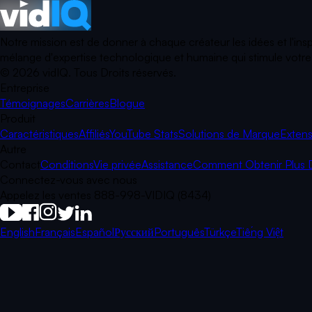
Notre mission est de donner à chaque créateur les idées et l'ins
mélange d'expertise technologique et humaine qui stimule votre p
©
2026
vidIQ.
Tous Droits réservés.
Entreprise
Témoignages
Carrières
Blogue
Produit
Caractéristiques
Affiliés
YouTube Stats
Solutions de Marque
Extens
Autre
Contact
Conditions
Vie privée
Assistance
Comment Obtenir Plus 
Connectez-vous avec nous
Appelez les ventes 888-998-VIDIQ (8434)
English
Français
Español
Русский
Português
Türkçe
Tiếng Việt