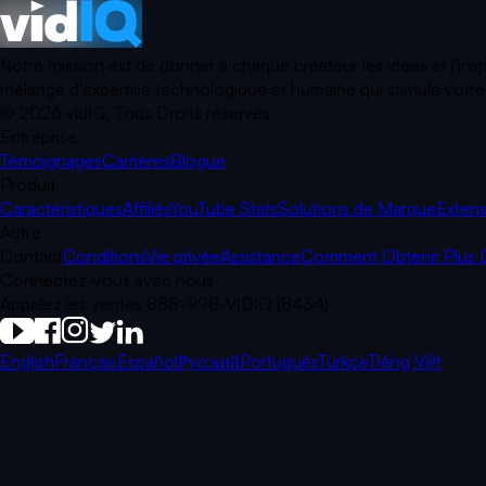
Notre mission est de donner à chaque créateur les idées et l'ins
mélange d'expertise technologique et humaine qui stimule votre p
©
2026
vidIQ.
Tous Droits réservés.
Entreprise
Témoignages
Carrières
Blogue
Produit
Caractéristiques
Affiliés
YouTube Stats
Solutions de Marque
Extens
Autre
Contact
Conditions
Vie privée
Assistance
Comment Obtenir Plus 
Connectez-vous avec nous
Appelez les ventes 888-998-VIDIQ (8434)
English
Français
Español
Русский
Português
Türkçe
Tiếng Việt