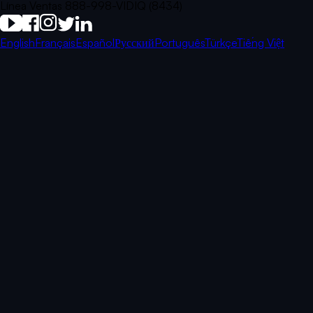
Línea Ventas 888-998-VIDIQ (8434)
English
Français
Español
Русский
Português
Türkçe
Tiếng Việt