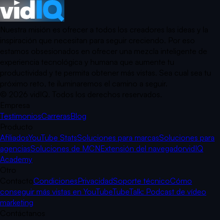
Nuestra misión es ofrecer a todos los creadores las ideas y la
inspiración que necesitan para seguir creciendo. Por eso
estamos obsesionados en ofrecer una mezcla inteligente de
experiencia tecnológica y humana que aumente tu
productividad y te permita obtener más vistas. Sea cual sea tu
próximo reto, te iluminaremos el camino a seguir.
©
2026
vidIQ.
Todos los derechos reservados.
Empresa
Testimonios
Carreras
Blog
Producto
Afiliados
YouTube Stats
Soluciones para marcas
Soluciones para
agencias
Soluciones de MCN
Extensión del navegador
vidIQ
Academy
Otro
Contacto
Condiciones
Privacidad
Soporte técnico
Cómo
conseguir más vistas en YouTube
TubeTalk: Podcast de vídeo
marketing
Contáctanos