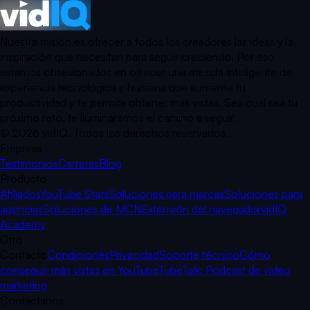
Nuestra misión es ofrecer a todos los creadores las ideas y la
inspiración que necesitan para seguir creciendo. Por eso
estamos obsesionados en ofrecer una mezcla inteligente de
experiencia tecnológica y humana que aumente tu
productividad y te permita obtener más vistas. Sea cual sea tu
próximo reto, te iluminaremos el camino a seguir.
©
2026
vidIQ.
Todos los derechos reservados.
Empresa
Testimonios
Carreras
Blog
Producto
Afiliados
YouTube Stats
Soluciones para marcas
Soluciones para
agencias
Soluciones de MCN
Extensión del navegador
vidIQ
Academy
Otro
Contacto
Condiciones
Privacidad
Soporte técnico
Cómo
conseguir más vistas en YouTube
TubeTalk: Podcast de vídeo
marketing
Contáctanos