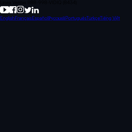
Línea Ventas 888-998-VIDIQ (8434)
English
Français
Español
Русский
Português
Türkçe
Tiếng Việt