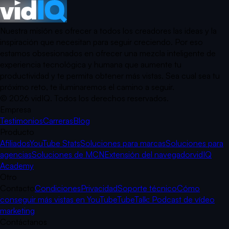
Nuestra misión es ofrecer a todos los creadores las ideas y la
inspiración que necesitan para seguir creciendo. Por eso
estamos obsesionados en ofrecer una mezcla inteligente de
experiencia tecnológica y humana que aumente tu
productividad y te permita obtener más vistas. Sea cual sea tu
próximo reto, te iluminaremos el camino a seguir.
©
2026
vidIQ.
Todos los derechos reservados.
Empresa
Testimonios
Carreras
Blog
Producto
Afiliados
YouTube Stats
Soluciones para marcas
Soluciones para
agencias
Soluciones de MCN
Extensión del navegador
vidIQ
Academy
Otro
Contacto
Condiciones
Privacidad
Soporte técnico
Cómo
conseguir más vistas en YouTube
TubeTalk: Podcast de vídeo
marketing
Contáctanos