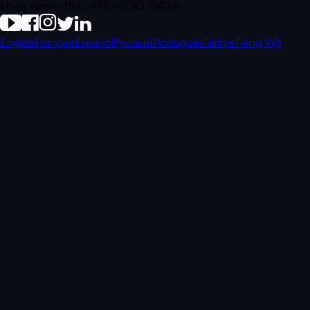
Línea Ventas 888-998-VIDIQ (8434)
English
Français
Español
Русский
Português
Türkçe
Tiếng Việt