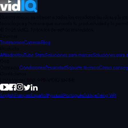
Nuestra misión es ofrecer a todos los creadores las ideas y la 
tecnológica y humana que aumente tu productividad y te permita 
©
2026
vidIQ.
Todos los derechos reservados.
Empresa
Testimonios
Carreras
Blog
Producto
Afiliados
YouTube Stats
Soluciones para marcas
Soluciones para 
Otro
Contacto
Condiciones
Privacidad
Soporte técnico
Cómo consegui
Contáctanos
Línea Ventas 888-998-VIDIQ (8434)
English
Français
Español
Русский
Português
Türkçe
Tiếng Việt