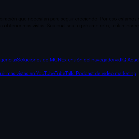
inspiración que necesitan para seguir creciendo. Por eso estamo
obtener más vistas. Sea cual sea tu próximo reto, te iluminarem
agencias
Soluciones de MCN
Extensión del navegador
vidIQ Aca
r más vistas en YouTube
TubeTalk: Podcast de vídeo marketing