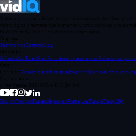
Nuestra misión es ofrecer a todos los creadores las ideas y la 
tecnológica y humana que aumente tu productividad y te permita 
©
2026
vidIQ.
Todos los derechos reservados.
Empresa
Testimonios
Carreras
Blog
Producto
Afiliados
YouTube Stats
Soluciones para marcas
Soluciones para 
Otro
Contacto
Condiciones
Privacidad
Soporte técnico
Cómo consegui
Contáctanos
Línea Ventas 888-998-VIDIQ (8434)
English
Français
Español
Русский
Português
Türkçe
Tiếng Việt