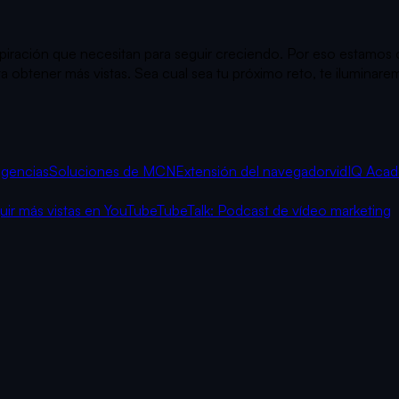
inspiración que necesitan para seguir creciendo. Por eso estamo
obtener más vistas. Sea cual sea tu próximo reto, te iluminarem
agencias
Soluciones de MCN
Extensión del navegador
vidIQ Aca
r más vistas en YouTube
TubeTalk: Podcast de vídeo marketing