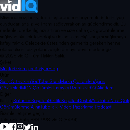
Misyonumuz, her video oluşturucunun büyümelerinde ihtiyaç
duydukları analizi ve ilhamı sağlayarak onları güçlendirmektir. Bu
nedenle, üretkenliğinizi artıran ve size daha çok görüntülenme
sağlayan akıllı bir teknoloji ve insan uzmanlığı karışımı sağlamaya
kafayı taktık. Gelecekte üstesinden gelmeniz gereken her ne
olursa olsun, biz yolunuza ışık tutmaya devam edeceğiz.
©
2026
vidIQ.
Tüm Hakları Saklı.
Şirket
Müşteri Görüşleri
Kariyer
Blog
Ürün
Satış Ortaklıkları
YouTube Stats
Marka Çözümleri
Ajans
Çözümleri
MCN Çözümleri
Tarayıcı Uzantısı
vidIQ Akademi
Diğer
İletişim
Kullanım Koşulları
Gizlilik Koşulları
Destek
YouTube Nasıl Çok
Görüntülenme Alınır
TubeTalk: Video Pazarlama Podcastı
Bizimle iletişime geçin
Telefonla Satış 888-998-vidIQ (8434)