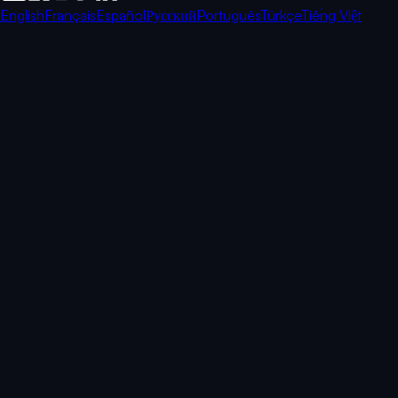
English
Français
Español
Русский
Português
Türkçe
Tiếng Việt