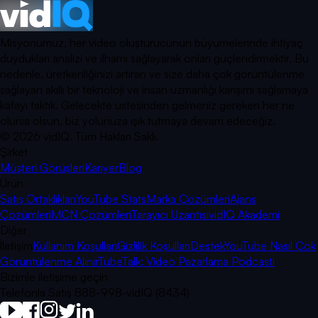
Misyonumuz, her video oluşturucunun büyümelerinde ihtiyaç
duydukları analizi ve ilhamı sağlayarak onları güçlendirmektir. Bu
nedenle, üretkenliğinizi artıran ve size daha çok görüntülenme
sağlayan akıllı bir teknoloji ve insan uzmanlığı karışımı sağlamaya
kafayı taktık. Gelecekte üstesinden gelmeniz gereken her ne
olursa olsun, biz yolunuza ışık tutmaya devam edeceğiz.
©
2026
vidIQ.
Tüm Hakları Saklı.
Şirket
Müşteri Görüşleri
Kariyer
Blog
Ürün
Satış Ortaklıkları
YouTube Stats
Marka Çözümleri
Ajans
Çözümleri
MCN Çözümleri
Tarayıcı Uzantısı
vidIQ Akademi
Diğer
İletişim
Kullanım Koşulları
Gizlilik Koşulları
Destek
YouTube Nasıl Çok
Görüntülenme Alınır
TubeTalk: Video Pazarlama Podcastı
Bizimle iletişime geçin
Telefonla Satış 888-998-vidIQ (8434)