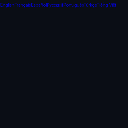
English
Français
Español
Русский
Português
Türkçe
Tiếng Việt