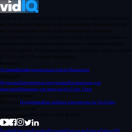
Наша цель — предоставить доступ всем авторам к уникальным
инструментам статистики и развития канала. Именно поэтому
мы стремимся обеспечить интеллектуальное сочетание
технологического и человеческого опыта, которое нацелено на
повышение вашей производительности и органический рост
YouTube канала. Передовые решения, меняющие жизни авторов.
©
2026
vidIQ.
Все права защищены.
Компания
Условия
Конфиденциальность
Блог
Вакансии
Продукты
Функции
Партнерская программа
Расширения для
браузеров
Решения для брендов
YouTube Stats
Дополнительно
Контакты
Поддержка
Как набрать просмотры на YouTube
Свяжитесь с нами
Отдел продаж 888-998-VIDIQ (8434)
English
Français
Español
Русский
Português
Türkçe
Tiếng Việt