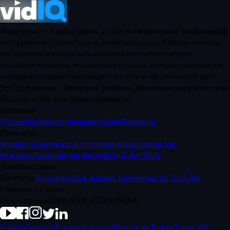
Наша цель — предоставить доступ всем авторам к уникальным
инструментам статистики и развития канала. Именно поэтому
мы стремимся обеспечить интеллектуальное сочетание
технологического и человеческого опыта, которое нацелено на
повышение вашей производительности и органический рост
YouTube канала. Передовые решения, меняющие жизни авторов.
©
2026
vidIQ.
Все права защищены.
Компания
Условия
Конфиденциальность
Блог
Вакансии
Продукты
Функции
Партнерская программа
Расширения для
браузеров
Решения для брендов
YouTube Stats
Дополнительно
Контакты
Поддержка
Как набрать просмотры на YouTube
Свяжитесь с нами
Отдел продаж 888-998-VIDIQ (8434)
English
Français
Español
Русский
Português
Türkçe
Tiếng Việt