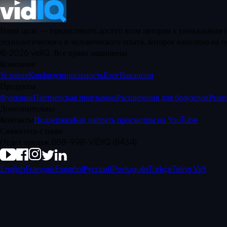
Наша цель — предоставить доступ всем авторам к уникальным и
технологического и человеческого опыта, которое нацелено на
©
2026
vidIQ.
Все права защищены.
Компания
Условия
Конфиденциальность
Блог
Вакансии
Продукты
Функции
Партнерская программа
Расширения для браузеров
Реше
Дополнительно
Контакты
Поддержка
Как набрать просмотры на YouTube
Свяжитесь с нами
Отдел продаж 888-998-VIDIQ (8434)
English
Français
Español
Русский
Português
Türkçe
Tiếng Việt