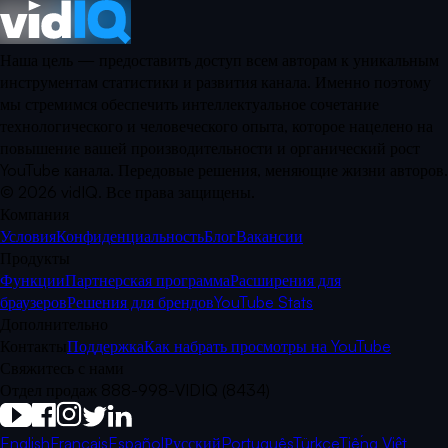
Наша цель — предоставить доступ всем авторам к уникальным
инструментам статистики и развития канала. Именно поэтому
мы стремимся обеспечить интеллектуальное сочетание
технологического и человеческого опыта, которое нацелено на
повышение вашей производительности и органический рост
YouTube канала. Передовые решения, меняющие жизни авторов.
©
2026
vidIQ.
Все права защищены.
Компания
Условия
Конфиденциальность
Блог
Вакансии
Продукты
Функции
Партнерская программа
Расширения для
браузеров
Решения для брендов
YouTube Stats
Дополнительно
Контакты
Поддержка
Как набрать просмотры на YouTube
Свяжитесь с нами
Отдел продаж 888-998-VIDIQ (8434)
English
Français
Español
Русский
Português
Türkçe
Tiếng Việt