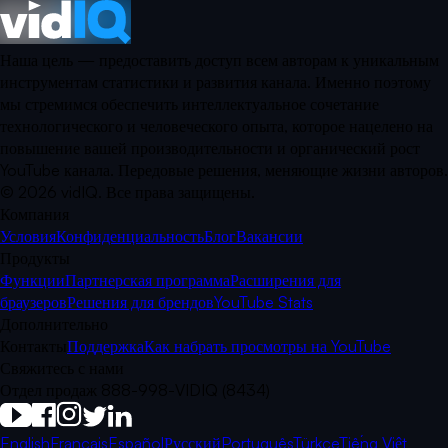
Наша цель — предоставить доступ всем авторам к уникальным
инструментам статистики и развития канала. Именно поэтому
мы стремимся обеспечить интеллектуальное сочетание
технологического и человеческого опыта, которое нацелено на
повышение вашей производительности и органический рост
YouTube канала. Передовые решения, меняющие жизни авторов.
©
2026
vidIQ.
Все права защищены.
Компания
Условия
Конфиденциальность
Блог
Вакансии
Продукты
Функции
Партнерская программа
Расширения для
браузеров
Решения для брендов
YouTube Stats
Дополнительно
Контакты
Поддержка
Как набрать просмотры на YouTube
Свяжитесь с нами
Отдел продаж 888-998-VIDIQ (8434)
English
Français
Español
Русский
Português
Türkçe
Tiếng Việt