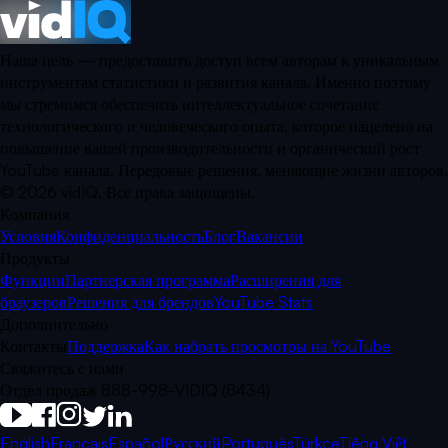
Наша цель — предоставить доступ всем авторам к уникальным
инструментам статистики и развития канала. Именно поэтому
мы стремимся обеспечить интеллектуальное сочетание
технологического и человеческого опыта, которое нацелено на
повышение вашей производительности и органический рост
YouTube канала. Передовые решения, меняющие жизни авторов.
©
2026
vidIQ.
Все права защищены.
Компания
Условия
Конфиденциальность
Блог
Вакансии
Продукты
Функции
Партнерская программа
Расширения для
браузеров
Решения для брендов
YouTube Stats
Дополнительно
Контакты
Поддержка
Как набрать просмотры на YouTube
Свяжитесь с нами
Отдел продаж 888-998-VIDIQ (8434)
English
Français
Español
Русский
Português
Türkçe
Tiếng Việt