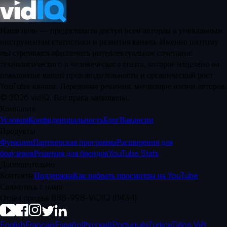
Наша цель — предоставить доступ всем авторам к уникальным
инструментам статистики и развития канала. Именно поэтому
мы стремимся обеспечить интеллектуальное сочетание
технологического и человеческого опыта, которое нацелено на
повышение вашей производительности и органический рост
YouTube канала. Передовые решения, меняющие жизни авторов.
©
2026
vidIQ.
Все права защищены.
Компания
Условия
Конфиденциальность
Блог
Вакансии
Продукты
Функции
Партнерская программа
Расширения для
браузеров
Решения для брендов
YouTube Stats
Дополнительно
Контакты
Поддержка
Как набрать просмотры на YouTube
Свяжитесь с нами
Отдел продаж 888-998-VIDIQ (8434)
English
Français
Español
Русский
Português
Türkçe
Tiếng Việt