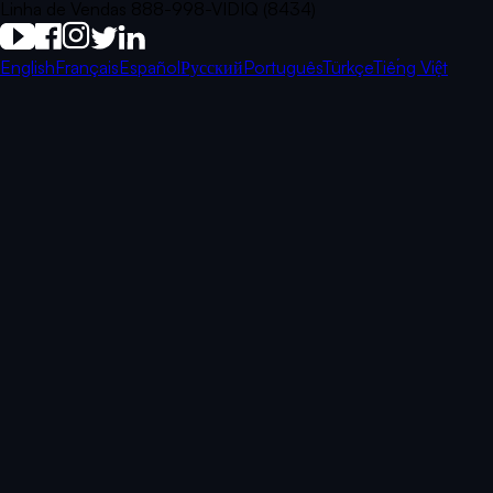
Linha de Vendas 888-998-VIDIQ (8434)
English
Français
Español
Русский
Português
Türkçe
Tiếng Việt