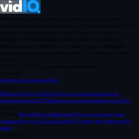
Nossa missão é empoderar todo criador com os insights e
inspiração que eles precisam para continuar crescendo. É por
isso que somos obcecados com fornecer uma mistura
inteligente de especialização tecnológica e humana que
impulsiona sua produtividade e receber mais visualizações.
Qualquer que seja seu próximo desafio, nós iremos mostrar o
caminho.
©
2026
vidIQ.
Todos os direitos reservados.
Empresa
Testemunhos
Carreiras
Blog
Produto
Afiliados
YouTube Stats
Soluções de marca
Soluções de
agência
Soluções MCN
Extensão do navegador
Escola vidIQ
Outro
Contato
Termos
Privacidade
Suporte
Como conseguir mais
visualizações no YouTube
TubeTalk: Podcast de marketing de
vídeo
Contate-nos