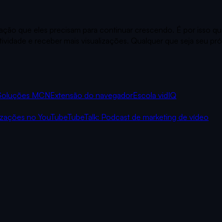
ração que eles precisam para continuar crescendo. É por isso 
ividade e receber mais visualizações. Qualquer que seja seu pr
Soluções MCN
Extensão do navegador
Escola vidIQ
izações no YouTube
TubeTalk: Podcast de marketing de vídeo