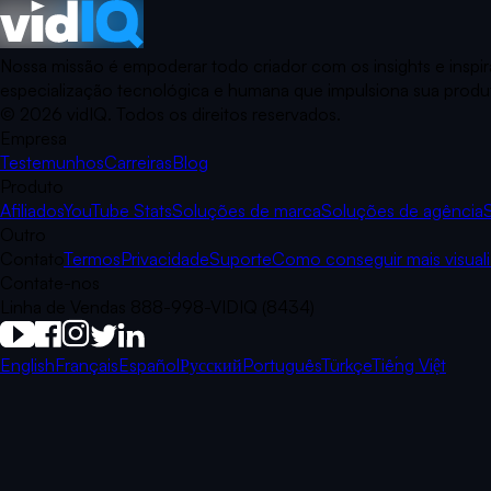
Nossa missão é empoderar todo criador com os insights e inspi
especialização tecnológica e humana que impulsiona sua produt
©
2026
vidIQ.
Todos os direitos reservados.
Empresa
Testemunhos
Carreiras
Blog
Produto
Afiliados
YouTube Stats
Soluções de marca
Soluções de agência
Outro
Contato
Termos
Privacidade
Suporte
Como conseguir mais visual
Contate-nos
Linha de Vendas 888-998-VIDIQ (8434)
English
Français
Español
Русский
Português
Türkçe
Tiếng Việt