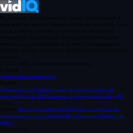
Nossa missão é empoderar todo criador com os insights e
inspiração que eles precisam para continuar crescendo. É por
isso que somos obcecados com fornecer uma mistura
inteligente de especialização tecnológica e humana que
impulsiona sua produtividade e receber mais visualizações.
Qualquer que seja seu próximo desafio, nós iremos mostrar o
caminho.
©
2026
vidIQ.
Todos os direitos reservados.
Empresa
Testemunhos
Carreiras
Blog
Produto
Afiliados
YouTube Stats
Soluções de marca
Soluções de
agência
Soluções MCN
Extensão do navegador
Escola vidIQ
Outro
Contato
Termos
Privacidade
Suporte
Como conseguir mais
visualizações no YouTube
TubeTalk: Podcast de marketing de
vídeo
Contate-nos