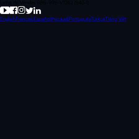
Linha de Vendas 888-998-VIDIQ (8434)
English
Français
Español
Русский
Português
Türkçe
Tiếng Việt