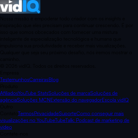
Nossa missão é empoderar todo criador com os insights e
inspiração que eles precisam para continuar crescendo. É por
isso que somos obcecados com fornecer uma mistura
inteligente de especialização tecnológica e humana que
impulsiona sua produtividade e receber mais visualizações.
Qualquer que seja seu próximo desafio, nós iremos mostrar o
caminho.
©
2026
vidIQ.
Todos os direitos reservados.
Empresa
Testemunhos
Carreiras
Blog
Produto
Afiliados
YouTube Stats
Soluções de marca
Soluções de
agência
Soluções MCN
Extensão do navegador
Escola vidIQ
Outro
Contato
Termos
Privacidade
Suporte
Como conseguir mais
visualizações no YouTube
TubeTalk: Podcast de marketing de
vídeo
Contate-nos