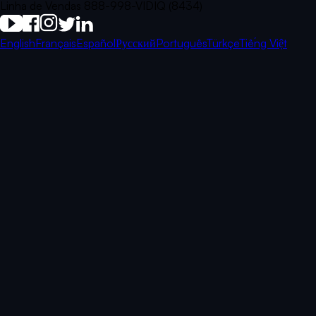
Linha de Vendas 888-998-VIDIQ (8434)
English
Français
Español
Русский
Português
Türkçe
Tiếng Việt