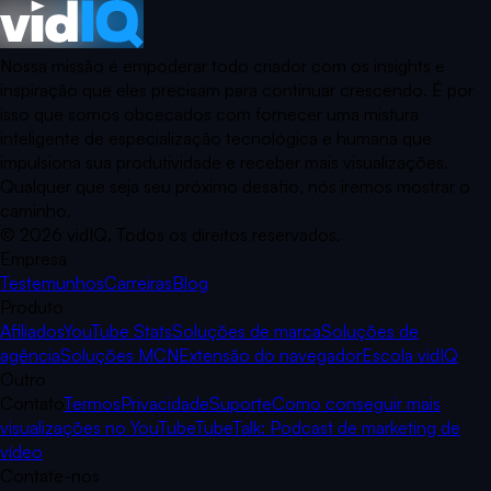
Nossa missão é empoderar todo criador com os insights e
inspiração que eles precisam para continuar crescendo. É por
isso que somos obcecados com fornecer uma mistura
inteligente de especialização tecnológica e humana que
impulsiona sua produtividade e receber mais visualizações.
Qualquer que seja seu próximo desafio, nós iremos mostrar o
caminho.
©
2026
vidIQ.
Todos os direitos reservados.
Empresa
Testemunhos
Carreiras
Blog
Produto
Afiliados
YouTube Stats
Soluções de marca
Soluções de
agência
Soluções MCN
Extensão do navegador
Escola vidIQ
Outro
Contato
Termos
Privacidade
Suporte
Como conseguir mais
visualizações no YouTube
TubeTalk: Podcast de marketing de
vídeo
Contate-nos