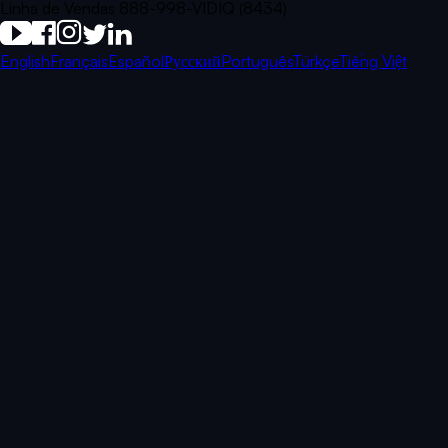
Linha de Vendas 888-998-VIDIQ (8434)
English
Français
Español
Русский
Português
Türkçe
Tiếng Việt